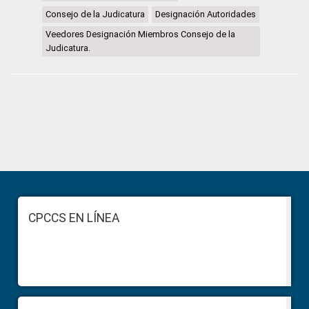
Consejo de la Judicatura
Designación Autoridades
Veedores Designación Miembros Consejo de la
Judicatura.
Primary
Sidebar
Footer
CPCCS EN LÍNEA