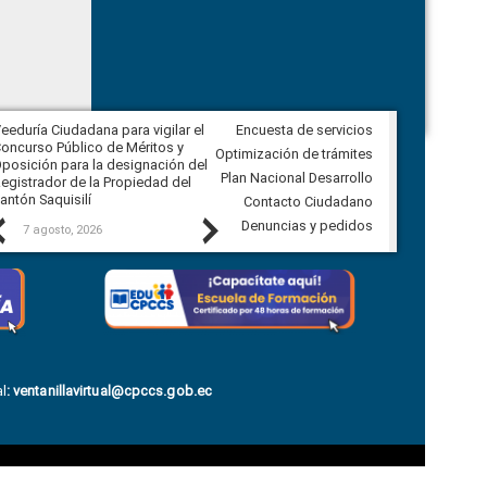
eeduría Ciudadana para vigilar el
Encuesta de servicios
Veeduría Ciudadana para vigilar la
oncurso Público de Méritos y
construcción del asfaltado de
Optimización de trámites
posición para la designación del
diferentes barrios del sector de
Plan Nacional Desarrollo
egistrador de la Propiedad del
Ballenita del cantón Santa Elena
antón Saquisilí
Contacto Ciudadano
Previous
Next
Denuncias y pedidos
7 agosto, 2026
7 agosto, 2026
l
:
ventanillavirtual@cpccs.gob.ec