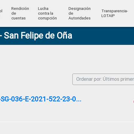
Rendición
Lucha
Designación
ol
Transparencia-
de
contra la
de
l
LOTAIP
cuentas
corrupción
Autoridades
 San Felipe de Oña
Ordenar por: Últimos prime
G-036-E-2021-522-23-0...