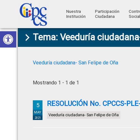
Nuestra
Participación
Contr
Institución
Ciudadana
Socia
Consejo
Abrir barra de herramientas
Skip
Skip
Skip
Skip
Construyendo
Tema: Veeduría ciudadana-
to
to
to
to
de
Poder
primary
main
primary
footer
Ciudadano
Participación
navigation
content
sidebar
Ciudadana
Veeduría ciudadana- San Felipe de Oña
y
Control
Mostrando 1 - 1 de 1
Social
RESOLUCIÓN No. CPCCS-PLE-S
5
MAY
Veeduría ciudadana- San Felipe de Oña
2021