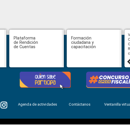
CPCCS aprueba convocatoria a
V
Plataforma
Formación
Veeduría para designación de la
C
de Rendición
ciudadana y
autoridad de la SOT
O
de Cuentas
capacitación
R
c
31 julio, 2026
Agenda de actividades
Contáctanos
Ventanilla virtua