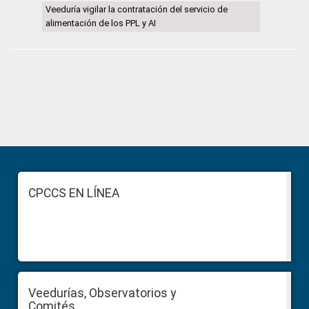
Veeduría vigilar la contratación del servicio de
alimentación de los PPL y AI
Primary
Sidebar
Footer
CPCCS EN LÍNEA
Veedurías, Observatorios y
Comités