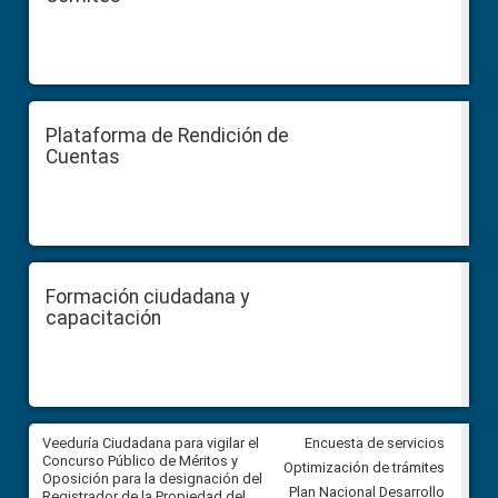
Plataforma de Rendición de
Cuentas
Formación ciudadana y
capacitación
Veeduría Ciudadana para vigilar el
Veeduría Ciudadana para vigila
Encuesta de servicios
Concurso Público de Méritos y
construcción del asfaltado de
Optimización de trámites
Oposición para la designación del
diferentes barrios del sector 
Plan Nacional Desarrollo
Registrador de la Propiedad del
Ballenita del cantón Santa Ele