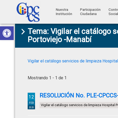
Nuestra
Participación
Contr
Institución
Ciudadana
Socia
Consejo
Abrir barra de herramientas
Skip
Skip
Skip
Skip
Construyendo
Tema: Vigilar el catálogo s
to
to
to
to
de
Poder
Portoviejo -Manabí
primary
main
primary
footer
Ciudadano
Participación
navigation
content
sidebar
Ciudadana
y
Vigilar el catálogo servicios de limpieza Hospita
Control
Social
Mostrando 1 - 1 de 1
RESOLUCIÓN No. PLE-CPCCS-S
12
FEB
Vigilar el catálogo servicios de limpieza Hospital 
2020