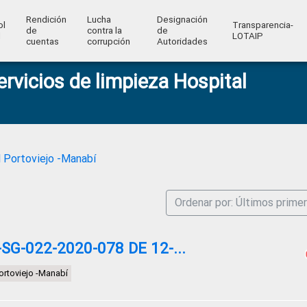
Rendición
Lucha
Designación
ol
Transparencia-
de
contra la
de
l
LOTAIP
cuentas
corrupción
Autoridades
ervicios de limpieza Hospital
l Portoviejo -Manabí
Ordenar por: Últimos prime
G-022-2020-078 DE 12-...
Portoviejo -Manabí