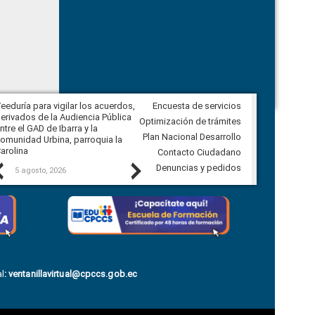
eeduría para vigilar los acuerdos,
Encuesta de servicios
CPCCS convoca a Veeduría
erivados de la Audiencia Pública
Ciudadana para vigilar el concurso
Optimización de trámites
ntre el GAD de Ibarra y la
en la Universidad de Cuenca
Plan Nacional Desarrollo
omunidad Urbina, parroquia la
arolina
Contacto Ciudadano
Previous
Next
Denuncias y pedidos
5 agosto, 2026
5 agosto, 2026
l
:
ventanillavirtual@cpccs.gob.ec