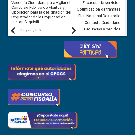
Veeduría Ciudadana para vigilar el
Veeduría Ciudadana para vigila
Encuesta de servicios
Concurso Público de Méritos y
construcción del asfaltado de
Optimización de trámites
Oposición para la designación del
diferentes barrios del sector 
Plan Nacional Desarrollo
Registrador de la Propiedad del
Ballenita del cantón Santa Ele
cantón Saquisilí
Contacto Ciudadano
Previous
Next
Denuncias y pedidos
7 agosto, 2026
7 agosto, 2026