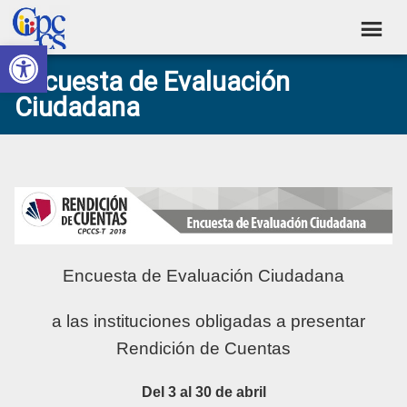
Skip
Skip
Skip
Skip
to
to
to
to
Abrir barra de herramientas
Consejo
primary
main
primary
footer
Construyendo
Encuesta de Evaluación
navigation
content
sidebar
de
Poder
Ciudadana
Ciudadano
Participación
Ciudadana
y
Control
Social
Encuesta de Evaluación Ciudadana
a las instituciones obligadas a presentar
Rendición de Cuentas
Del 3 al 30 de abril