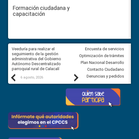
Formación ciudadana y
capacitación
Veeduría para realizar el
Veeduría para vigilar los acue
Encuesta de servicios
ra
seguimiento de la gestión
derivados de la Audiencia Púb
Optimización de trámites
ara
administrativa del Gobierno
entre el GAD de Ibarra y la
Plan Nacional Desarrollo
Autónomo Descentralizado
comunidad Urbina, parroquia l
parroquial rural de Calacalí
Carolina
Contacto Ciudadano
Previous
Next
Denuncias y pedidos
6 agosto, 2026
5 agosto, 2026