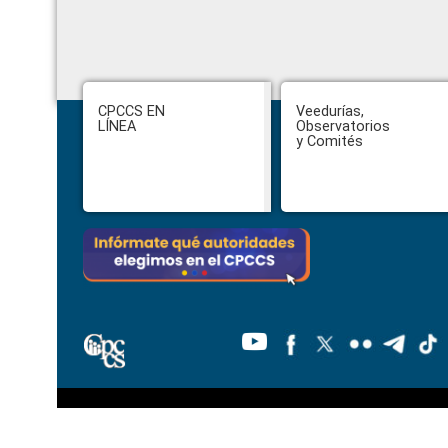
Footer
CPCCS EN
Veedurías,
LÍNEA
Observatorios
y Comités