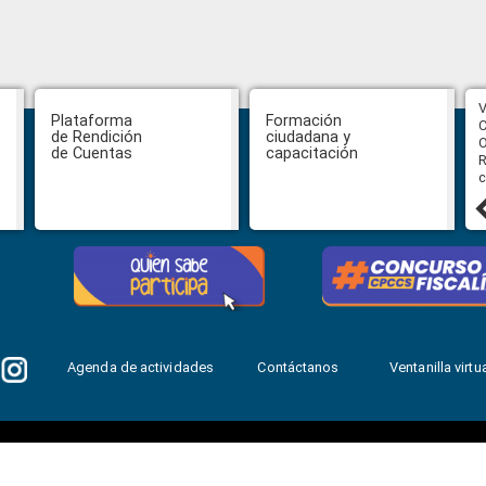
CPCCS aprueba convocatoria a
V
Plataforma
Formación
Veeduría para designación de la
C
de Rendición
ciudadana y
autoridad de la SOT
O
de Cuentas
capacitación
R
c
31 julio, 2026
Agenda de actividades
Contáctanos
Ventanilla virtua