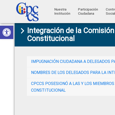
Nuestra
Participación
Contr
Institución
Ciudadana
Socia
Consejo
Abrir barra de herramientas
Skip
Skip
Skip
Skip
Construyendo
Integración de la Comisión
to
to
to
to
de
Poder
Constitucional
primary
main
primary
footer
Ciudadano
Participación
navigation
content
sidebar
Ciudadana
y
IMPUGNACIÓN CIUDADANA A DELEGADOS PA
Control
NOMBRES DE LOS DELEGADOS PARA LA INT
Social
CPCCS POSESIONÓ A LAS Y LOS MIEMBROS 
CONSTITUCIONAL