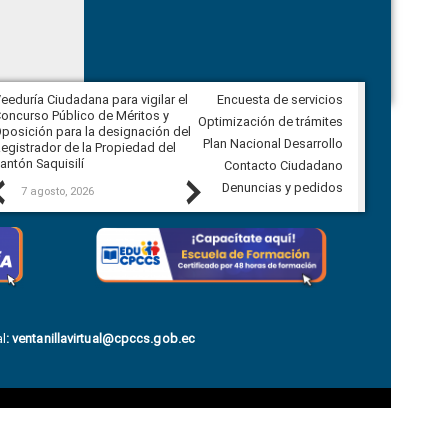
eeduría Ciudadana para vigilar el
Encuesta de servicios
Veeduría Ciudadana para vigilar la
oncurso Público de Méritos y
construcción del asfaltado de
Optimización de trámites
posición para la designación del
diferentes barrios del sector de
Plan Nacional Desarrollo
egistrador de la Propiedad del
Ballenita del cantón Santa Elena
antón Saquisilí
Contacto Ciudadano
Previous
Next
Denuncias y pedidos
7 agosto, 2026
7 agosto, 2026
l
:
ventanillavirtual@cpccs.gob.ec