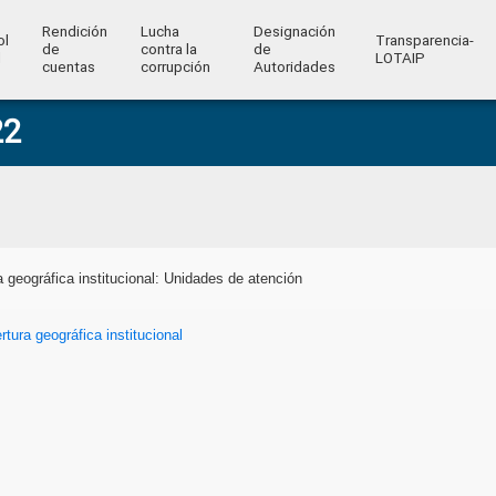
Rendición
Lucha
Designación
ol
Transparencia-
de
contra la
de
l
LOTAIP
cuentas
corrupción
Autoridades
22
a geográfica institucional: Unidades de atención
rtura geográfica institucional