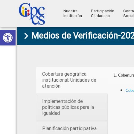
Nuestra
Participación
Contr
Institución
Ciudadana
Socia
Consejo
Abrir barra de herramientas
Skip
Skip
Skip
Skip
Construyendo
Medios de Verificación-20
to
to
to
to
de
Poder
primary
main
primary
footer
Ciudadano
Participación
navigation
content
sidebar
Ciudadana
y
Cobertura geográfica
1. Cobertur
Control
institucional: Unidades de
atención
Social
Cobe
Implementación de
políticas públicas para la
igualdad
Planificación participativa