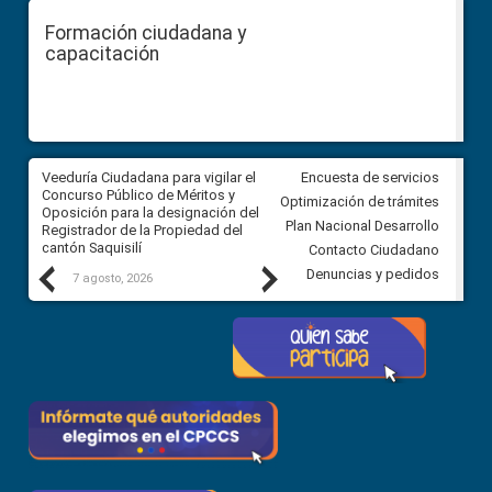
Formación ciudadana y
capacitación
Veeduría Ciudadana para vigilar el
Veeduría Ciudadana para vigila
Encuesta de servicios
Concurso Público de Méritos y
construcción del asfaltado de
Optimización de trámites
Oposición para la designación del
diferentes barrios del sector 
Plan Nacional Desarrollo
Registrador de la Propiedad del
Ballenita del cantón Santa Ele
cantón Saquisilí
Contacto Ciudadano
Previous
Next
Denuncias y pedidos
7 agosto, 2026
7 agosto, 2026