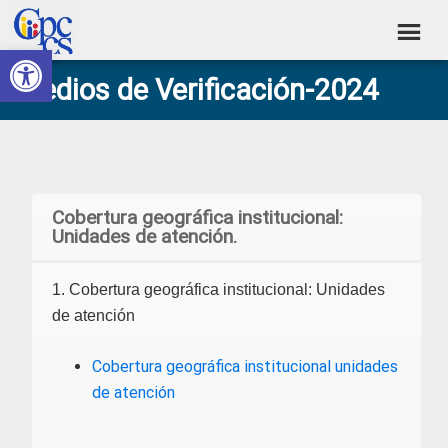
Skip
Skip
Skip
Skip
to
to
to
to
Abrir barra de herramientas
Consejo
primary
main
primary
footer
Construyendo
Medios de Verificación-2024
navigation
content
sidebar
de
Poder
Ciudadano
Participación
Ciudadana
y
Cobertura geográfica institucional:
Control
Unidades de atención.
Social
1. Cobertura geográfica institucional: Unidades
de atención
Cobertura geográfica institucional unidades
de atención