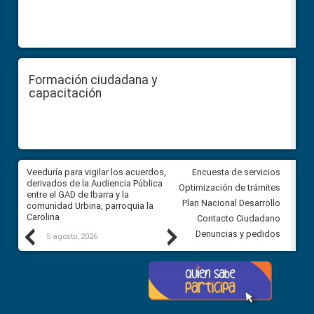
Formación ciudadana y
capacitación
Veeduría para vigilar los acuerdos,
CPCCS convoca a Veeduría
Encuesta de servicios
 a
derivados de la Audiencia Pública
Ciudadana para vigilar el conc
Optimización de trámites
ión
entre el GAD de Ibarra y la
en la Universidad de Cuenca
Plan Nacional Desarrollo
comunidad Urbina, parroquia la
Carolina
Contacto Ciudadano
Previous
Next
Denuncias y pedidos
5 agosto, 2026
5 agosto, 2026