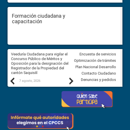
Formación ciudadana y
capacitación
Veeduría Ciudadana para vigilar el
Veeduría Ciudadana para vigila
Encuesta de servicios
Concurso Público de Méritos y
construcción del asfaltado de
Optimización de trámites
Oposición para la designación del
diferentes barrios del sector 
Plan Nacional Desarrollo
Registrador de la Propiedad del
Ballenita del cantón Santa Ele
cantón Saquisilí
Contacto Ciudadano
Previous
Next
Denuncias y pedidos
7 agosto, 2026
7 agosto, 2026