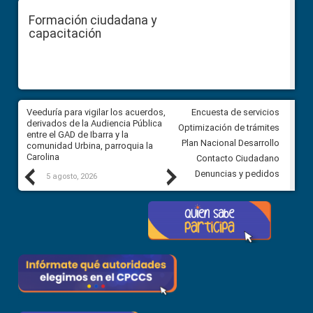
Formación ciudadana y
capacitación
Veeduría para vigilar los acuerdos,
CPCCS convoca a Veeduría
Encuesta de servicios
 a
derivados de la Audiencia Pública
Ciudadana para vigilar el conc
Optimización de trámites
ión
entre el GAD de Ibarra y la
en la Universidad de Cuenca
Plan Nacional Desarrollo
comunidad Urbina, parroquia la
Carolina
Contacto Ciudadano
Previous
Next
Denuncias y pedidos
5 agosto, 2026
5 agosto, 2026