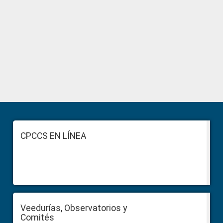
Primary
Sidebar
Footer
CPCCS EN LÍNEA
Veedurías, Observatorios y
Comités