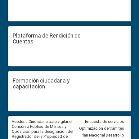
Plataforma de Rendición de
Cuentas
Formación ciudadana y
capacitación
Veeduría Ciudadana para vigilar el
Veeduría Ciudadana para vigila
Encuesta de servicios
Concurso Público de Méritos y
construcción del asfaltado de
Optimización de trámites
Oposición para la designación del
diferentes barrios del sector 
Plan Nacional Desarrollo
Registrador de la Propiedad del
Ballenita del cantón Santa Ele