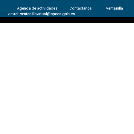
Agenda de actividades
Contáctanos
Ventanilla
virtual
:
ventanillavirtual@cpccs.gob.ec