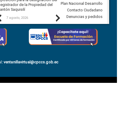
Plan Nacional Desarrollo
egistrador de la Propiedad del
Ballenita del cantón Santa Elena
antón Saquisilí
Contacto Ciudadano
Previous
Next
Denuncias y pedidos
7 agosto, 2026
7 agosto, 2026
l
:
ventanillavirtual@cpccs.gob.ec