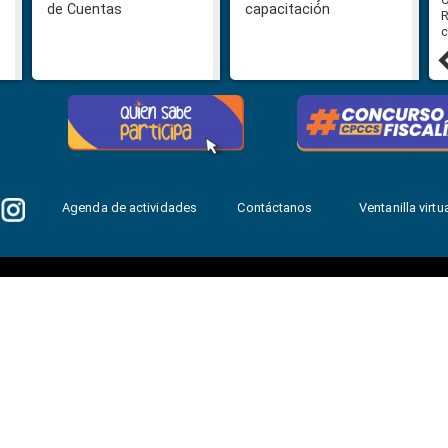
de Cuentas
capacitación
R
c
31 julio, 2026
Agenda de actividades
Contáctanos
Ventanilla virtua