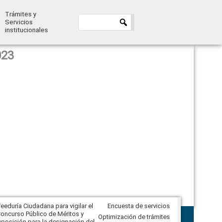
Trámites y
Servicios
institucionales
023
eeduría Ciudadana para vigilar el
Encuesta de servicios
Veeduría Ciudadana para vigilar la
oncurso Público de Méritos y
construcción del asfaltado de
Optimización de trámites
posición para la designación del
diferentes barrios del sector de