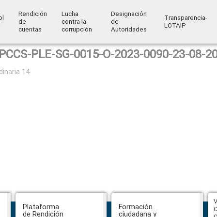
Rendición
Lucha
Designación
ol
Transparencia-
de
contra la
de
l
LOTAIP
cuentas
corrupción
Autoridades
PCCS-PLE-SG-0015-O-2023-0090-23-08-2
dinaria 14
CPCCS aprueba convocatoria a
V
Plataforma
Formación
Veeduría para designación de la
C
de Rendición
ciudadana y
autoridad de la SOT
O