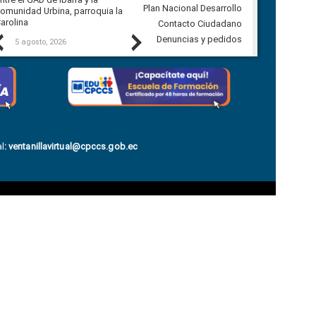
Plan Nacional Desarrollo
omunidad Urbina, parroquia la
arolina
Contacto Ciudadano
Previous
Next
Denuncias y pedidos
5 agosto, 2026
5 agosto, 2026
l
:
ventanillavirtual@cpccs.gob.ec