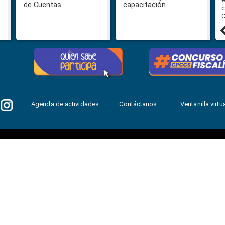
de Cuentas
capacitación
Selección para la designación de
c
Fiscal General del Estado
C
24 julio, 2026
Agenda de actividades
Contáctanos
Ventanilla virtua