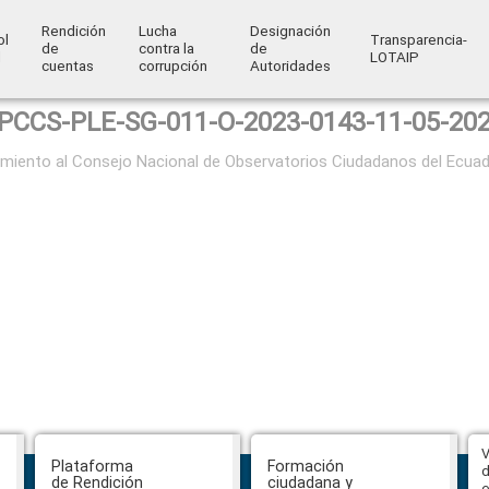
Rendición
Lucha
Designación
ol
Transparencia-
de
contra la
de
l
LOTAIP
cuentas
corrupción
Autoridades
PCCS-PLE-SG-011-O-2023-0143-11-05-20
ocimiento al Consejo Nacional de Observatorios Ciudadanos del Ecu
Abiertas impugnaciones a los
V
Plataforma
Formación
delegados de la Función Judicial a
d
de Rendición
ciudadana y
la Comisión Ciudadana de
e