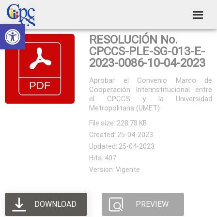
Skip
Skip
Skip
Skip
to
to
to
to
Abrir barra de herramientas
Consejo
primary
main
primary
footer
Construyendo
RESOLUCIÓN No.
navigation
content
sidebar
de
Poder
CPCCS-PLE-SG-013-E-
Ciudadano
Participación
2023-0086-10-04-2023
Ciudadana
Aprobar el Convenio Marco de
Cooperación Interinstitucional entre
y
el CPCCS y la Universidad
Control
Metropolitana (UMET)
Social
File size: 228.78 KB
Created: 25-04-2023
Updated: 25-04-2023
Hits: 407
Version: Vigente
DOWNLOAD
PREVIEW