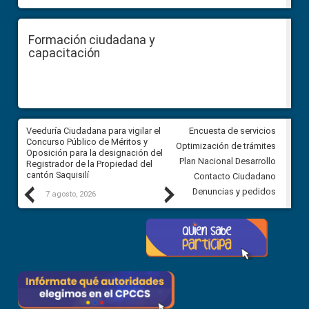
Formación ciudadana y
capacitación
Veeduría Ciudadana para vigilar el
Veeduría Ciudadana para vigila
Encuesta de servicios
Concurso Público de Méritos y
construcción del asfaltado de
Optimización de trámites
Oposición para la designación del
diferentes barrios del sector 
Plan Nacional Desarrollo
Registrador de la Propiedad del
Ballenita del cantón Santa Ele
cantón Saquisilí
Contacto Ciudadano
Previous
Next
Denuncias y pedidos
7 agosto, 2026
7 agosto, 2026