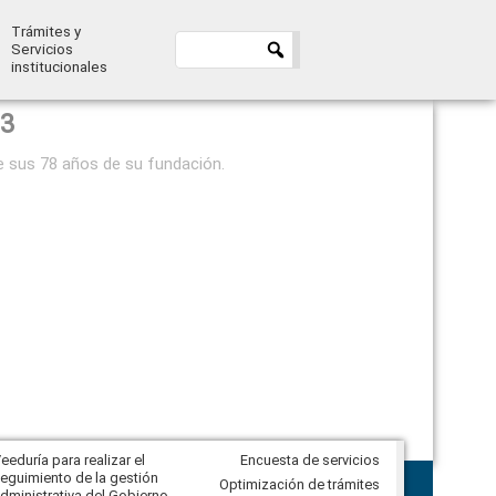
Trámites y
Servicios
institucionales
23
e sus 78 años de su fundación.
eeduría para realizar el
Encuesta de servicios
Veeduría para vigilar los acuerdos,
eguimiento de la gestión
derivados de la Audiencia Pública
Optimización de trámites
dministrativa del Gobierno
entre el GAD de Ibarra y la