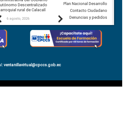
Plan Nacional Desarrollo
utónomo Descentralizado
comunidad Urbina, parroquia la
arroquial rural de Calacalí
Carolina
Contacto Ciudadano
Previous
Next
Denuncias y pedidos
6 agosto, 2026
5 agosto, 2026
l
:
ventanillavirtual@cpccs.gob.ec