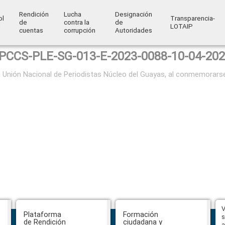
Rendición
Lucha
Designación
ol
Transparencia-
de
contra la
de
l
LOTAIP
cuentas
corrupción
Autoridades
PCCS-PLE-SG-013-E-2023-0088-10-04-20
a Unión Nacional de Periodistas Núcleo del Guayas, al conmemorars
Hasta el 31 de julio se podrán
V
Plataforma
Formación
presentar impugnaciones en
s
de Rendición
ciudadana y
contra de los postulantes al
a