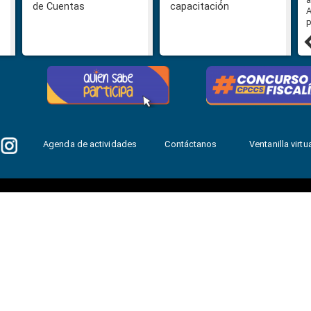
de Cuentas
capacitación
concurso para designar Fiscal
A
General
p
27 julio, 2026
Agenda de actividades
Contáctanos
Ventanilla virtua