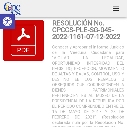
Skip
Skip
Skip
Skip
to
to
to
to
Abrir barra de herramientas
Consejo
primary
main
primary
footer
Construyendo
RESOLUCIÓN No.
navigation
content
sidebar
de
Poder
CPCCS-PLE-SG-045-
Ciudadano
Participación
2022-1161-07-12-2022
Ciudadana
Conocer y Aprobar el Informe Jurídico
de la Veeduría Ciudadana para
y
"VIGILAR LA LEGALIDAD,
Control
OPORTUNIDAD INTEGRIDAD DEL
REGISTRO, RECEPCIÓN, MOVIMIENTO
Social
DE ALTAS Y BAJAS, CONTROL, USO Y
DESTINO EE LOS REGALOS U
OBSEQUIOS QUE CORRESPONDEN A
BIENES PATRIMONIALES
PERTENECIENTES AL MUSEO DE LA
PRESIDENCIA DE LA REPÚBLICA POR
EL PERIODO COMPRENDIDO ENTRE EL
15 DE MAYO DE 2017 Y 28 DE
FEBRERO DE 2021”. (Resolución
declarada nula por la Resolución No.