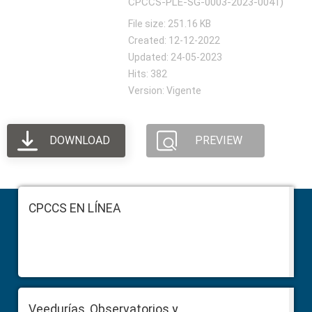
CPCCS-PLE-SG-0003-2023-0041)
File size: 251.16 KB
Created: 12-12-2022
Updated: 24-05-2023
Hits: 382
Version: Vigente
DOWNLOAD
PREVIEW
Footer
CPCCS EN LÍNEA
Veedurías, Observatorios y