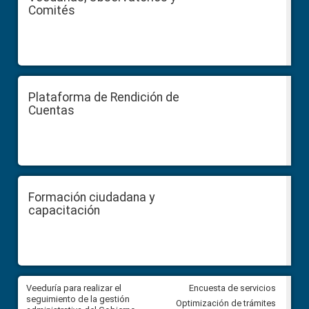
Comités
Plataforma de Rendición de
Cuentas
Formación ciudadana y
capacitación
Veeduría para realizar el
Veeduría para vigilar los acue
Encuesta de servicios
ra
seguimiento de la gestión
derivados de la Audiencia Púb
Optimización de trámites