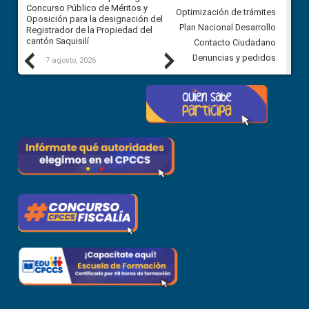
Concurso Público de Méritos y
construcción del asfaltado de
Optimización de trámites
Oposición para la designación del
diferentes barrios del sector 
Plan Nacional Desarrollo
Registrador de la Propiedad del
Ballenita del cantón Santa Ele
cantón Saquisilí
Contacto Ciudadano
Previous
Next
Denuncias y pedidos
7 agosto, 2026
7 agosto, 2026