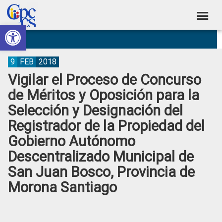
Skip
Skip
Skip
Skip
to
to
to
to
Abrir barra de herramientas
Consejo
primary
main
primary
footer
Construyendo
navigation
content
sidebar
de
Poder
Ciudadano
Participación
9
FEB
2018
Vigilar el Proceso de Concurso
Ciudadana
de Méritos y Oposición para la
y
Selección y Designación del
Control
Registrador de la Propiedad del
Social
Gobierno Autónomo
Descentralizado Municipal de
San Juan Bosco, Provincia de
Morona Santiago