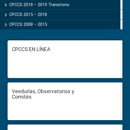
CPCCS 2018 – 2019 Transitorio
CPCCS 2015 – 2018
CPCCS 2008 – 2015
Footer
CPCCS EN LÍNEA
Veedurías, Observatorios y
Comités