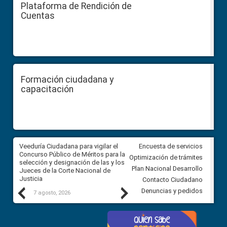
Plataforma de Rendición de
Cuentas
Formación ciudadana y
capacitación
a
Veeduría Ciudadana para vigilar el
Veeduría para realizar el
Encuesta de servicios
ón
Concurso Público de Méritos para la
seguimiento de la gestión
Optimización de trámites
selección y designación de las y los
administrativa del Gobierno
Plan Nacional Desarrollo
Jueces de la Corte Nacional de
Autónomo Descentralizado
Justicia
parroquial rural de Calacalí
Contacto Ciudadano
Previous
Next
Denuncias y pedidos
7 agosto, 2026
6 agosto, 2026