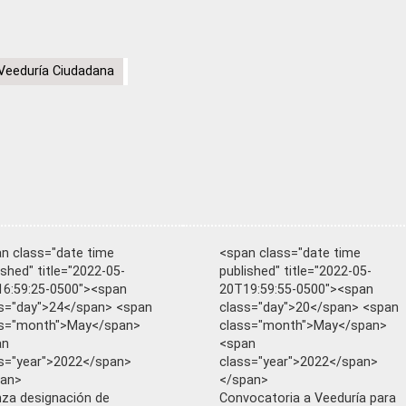
Veeduría Ciudadana
n class="date time
<span class="date time
ished" title="2022-05-
published" title="2022-05-
6:59:25-0500"><span
20T19:59:55-0500"><span
s="day">24</span> <span
class="day">20</span> <span
ss="month">May</span>
class="month">May</span>
an
<span
s="year">2022</span>
class="year">2022</span>
pan>
</span>
za designación de
Convocatoria a Veeduría para