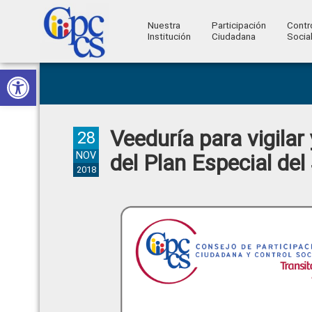
Nuestra
Participación
Contr
Institución
Ciudadana
Socia
Consejo
Abrir barra de herramientas
Skip
Skip
Skip
Skip
Construyendo
to
to
to
to
de
Poder
primary
main
primary
footer
Ciudadano
Participación
navigation
content
sidebar
Veeduría para vigilar
Ciudadana
28
y
NOV
del Plan Especial del
2018
Control
Social