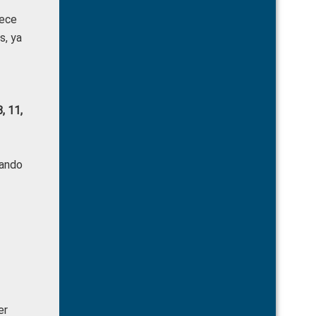
lece
s, ya
 11,
tando
er