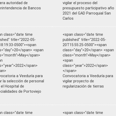
era autoridad de
vigilar el proceso del
rintendencia de Bancos
presupuesto participativo año
2021 del GAD Parroquial San
Carlos
n class="date time
<span class="date time
ished" title="2022-05-
published" title="2022-05-
8:19:33-0500"><span
20T15:55:25-0500"><span
s="day">20</span> <span
class="day">20</span> <span
ss="month">May</span>
class="month">May</span>
an
<span
s="year">2022</span>
class="year">2022</span>
pan>
</span>
ocatoria a Veeduría para
Convocatoria a Veeduría para
lar la selección de personal
vigilar proyecto de
 el Hospital de
regularización de tierras
cialidades de Portoviejo
n class="date time
<span class="date time