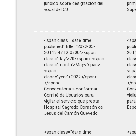
jurídico sobre designación del
prim
vocal del CJ
Supe
<span class="date time
<spa
published" title="2022-05-
publ
20T19:47:12-0500"><span
20T1
class="day">20</span> <span
clas
class="month">May</span>
cla
<span
<sp
class="year">2022</span>
clas
</span>
</s
Convocatoria a conformar
Conv
Comité de Usuarios para
vigi
vigilar el servicio que presta
para
Hospital Sagrado Corazón de
Espe
Jesús del Cantón Quevedo
<span class="date time
<spa