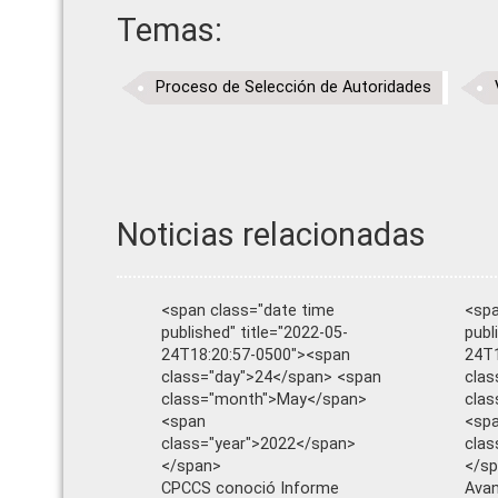
Temas:
Proceso de Selección de Autoridades
Noticias relacionadas
<span class="date time
<spa
published" title="2022-05-
publ
24T18:20:57-0500"><span
24T1
class="day">24</span> <span
clas
class="month">May</span>
cla
<span
<sp
class="year">2022</span>
clas
</span>
</s
CPCCS conoció Informe
Avan