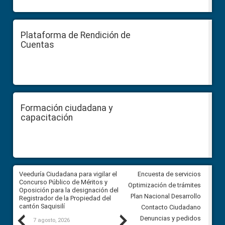
Plataforma de Rendición de
Cuentas
Formación ciudadana y
capacitación
Veeduría Ciudadana para vigilar el
Veeduría Ciudadana para vigila
Encuesta de servicios
Concurso Público de Méritos y
construcción del asfaltado de
Optimización de trámites
Oposición para la designación del
diferentes barrios del sector 
Plan Nacional Desarrollo
Registrador de la Propiedad del
Ballenita del cantón Santa Ele
cantón Saquisilí
Contacto Ciudadano
Previous
Next
Denuncias y pedidos
7 agosto, 2026
7 agosto, 2026