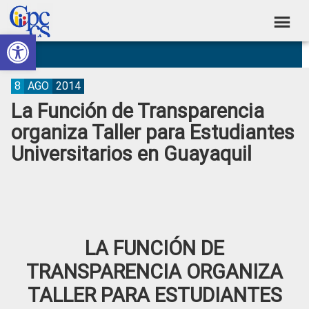
Skip
Skip
Skip
Skip
to
to
to
to
Abrir barra de herramientas
Consejo
primary
main
primary
footer
Construyendo
navigation
content
sidebar
de
Poder
Ciudadano
Participación
8
AGO
2014
La Función de Transparencia
Ciudadana
organiza Taller para Estudiantes
y
Universitarios en Guayaquil
Control
Social
LA FUNCIÓN DE
TRANSPARENCIA ORGANIZA
TALLER PARA ESTUDIANTES