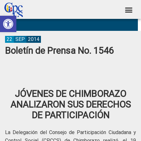
Skip
Skip
Skip
Skip
to
to
to
to
Abrir barra de herramientas
Consejo
primary
main
primary
footer
Construyendo
navigation
content
sidebar
de
Poder
Ciudadano
Participación
22
SEP
2014
Boletín de Prensa No. 1546
Ciudadana
y
Control
Social
JÓVENES DE CHIMBORAZO
ANALIZARON SUS DERECHOS
DE PARTICIPACIÓN
La Delegación del Consejo de Participación Ciudadana y
Control Social (CPCCS) de Chimborazo realizó, el 19