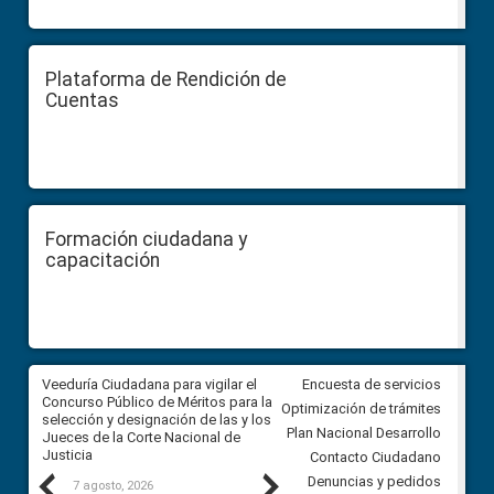
Plataforma de Rendición de
Cuentas
Formación ciudadana y
capacitación
a
Veeduría Ciudadana para vigilar el
Veeduría para realizar el
Encuesta de servicios
ón
Concurso Público de Méritos para la
seguimiento de la gestión
Optimización de trámites
selección y designación de las y los
administrativa del Gobierno
Plan Nacional Desarrollo
Jueces de la Corte Nacional de
Autónomo Descentralizado
Justicia
parroquial rural de Calacalí
Contacto Ciudadano
Previous
Next
Denuncias y pedidos
7 agosto, 2026
6 agosto, 2026