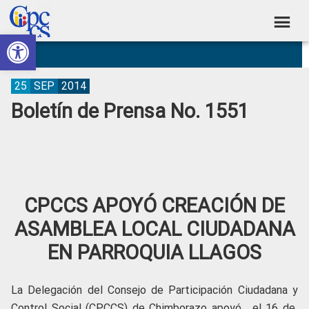
Skip
Skip
Skip
Skip
to
to
to
to
Abrir barra de herramientas
Consejo
primary
main
primary
footer
Construyendo
navigation
content
sidebar
de
Poder
Ciudadano
Participación
25
SEP
2014
Boletín de Prensa No. 1551
Ciudadana
y
Control
Social
CPCCS APOYÓ CREACIÓN DE
ASAMBLEA LOCAL CIUDADANA
EN PARROQUIA LLAGOS
La Delegación del Consejo de Participación Ciudadana y
Control Social (CPCCS) de Chimborazo apoyó, el 16 de