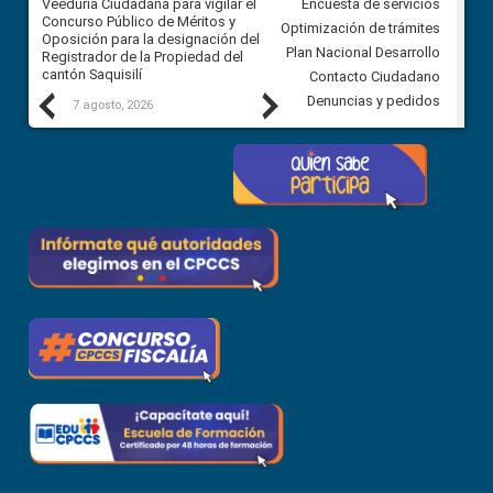
Veeduría Ciudadana para vigilar el
Veeduría Ciudadana para vigila
Encuesta de servicios
Concurso Público de Méritos y
construcción del asfaltado de
Optimización de trámites
Oposición para la designación del
diferentes barrios del sector 
Plan Nacional Desarrollo
Registrador de la Propiedad del
Ballenita del cantón Santa Ele
cantón Saquisilí
Contacto Ciudadano
Previous
Next
Denuncias y pedidos
7 agosto, 2026
7 agosto, 2026