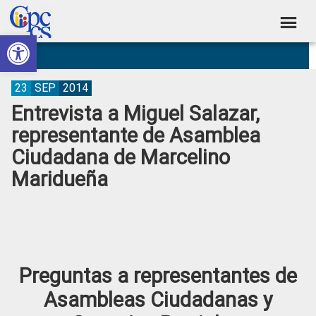
Skip
Skip
Skip
Skip
to
to
to
to
Abrir barra de herramientas
Consejo
primary
main
primary
footer
Construyendo
navigation
content
sidebar
de
Poder
Ciudadano
Participación
23
SEP
2014
Entrevista a Miguel Salazar,
Ciudadana
representante de Asamblea
y
Ciudadana de Marcelino
Control
Maridueña
Social
Preguntas a representantes de
Asambleas Ciudadanas y