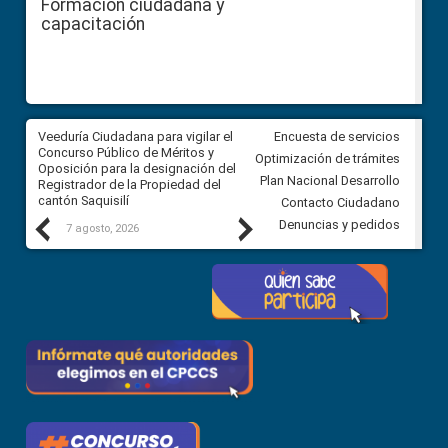
Formación ciudadana y
capacitación
Veeduría Ciudadana para vigilar el
Veeduría Ciudadana para vigila
Encuesta de servicios
Concurso Público de Méritos y
construcción del asfaltado de
Optimización de trámites
Oposición para la designación del
diferentes barrios del sector 
Plan Nacional Desarrollo
Registrador de la Propiedad del
Ballenita del cantón Santa Ele
cantón Saquisilí
Contacto Ciudadano
Previous
Next
Denuncias y pedidos
7 agosto, 2026
7 agosto, 2026