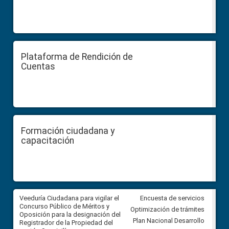
Plataforma de Rendición de
Cuentas
Formación ciudadana y
capacitación
Veeduría Ciudadana para vigilar el
Veeduría Ciudadana para vigila
Encuesta de servicios
Concurso Público de Méritos y
construcción del asfaltado de
Optimización de trámites
Oposición para la designación del
diferentes barrios del sector 
Plan Nacional Desarrollo
Registrador de la Propiedad del
Ballenita del cantón Santa Ele