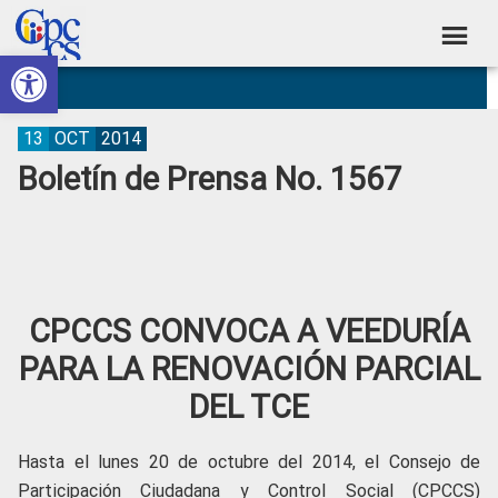
Skip
Skip
Skip
Skip
to
to
to
to
Abrir barra de herramientas
Consejo
primary
main
primary
footer
Construyendo
navigation
content
sidebar
de
Poder
Ciudadano
Participación
13
OCT
2014
Boletín de Prensa No. 1567
Ciudadana
y
Control
Social
CPCCS CONVOCA A VEEDURÍA
PARA LA RENOVACIÓN PARCIAL
DEL TCE
Hasta el lunes 20 de octubre del 2014, el Consejo de
Participación Ciudadana y Control Social (CPCCS)