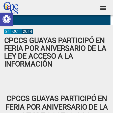
Skip
Skip
Skip
Skip
to
to
to
to
Abrir barra de herramientas
Consejo
primary
main
primary
footer
Construyendo
navigation
content
sidebar
de
Poder
Ciudadano
Participación
21
OCT
2014
CPCCS GUAYAS PARTICIPÓ EN
Ciudadana
FERIA POR ANIVERSARIO DE LA
y
LEY DE ACCESO A LA
Control
INFORMACIÓN
Social
CPCCS GUAYAS PARTICIPÓ EN
FERIA POR ANIVERSARIO DE LA