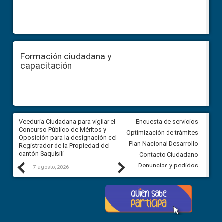
Formación ciudadana y
capacitación
Veeduría Ciudadana para vigilar el
Veeduría Ciudadana para vigila
Encuesta de servicios
Concurso Público de Méritos y
construcción del asfaltado de
Optimización de trámites
Oposición para la designación del
diferentes barrios del sector 
Plan Nacional Desarrollo
Registrador de la Propiedad del
Ballenita del cantón Santa Ele
cantón Saquisilí
Contacto Ciudadano
Previous
Next
Denuncias y pedidos
7 agosto, 2026
7 agosto, 2026