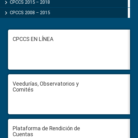
CPCCS 2015 – 2018
CPCCS 2008 – 2015
Footer
CPCCS EN LÍNEA
Veedurías, Observatorios y
Comités
Plataforma de Rendición de
Cuentas