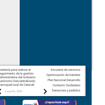
eeduría para realizar el
Encuesta de servicios
Veeduría para vigilar los acuerdos,
eguimiento de la gestión
derivados de la Audiencia Pública
Optimización de trámites
dministrativa del Gobierno
entre el GAD de Ibarra y la
Plan Nacional Desarrollo
utónomo Descentralizado
comunidad Urbina, parroquia la
arroquial rural de Calacalí
Carolina
Contacto Ciudadano
Previous
Next
Denuncias y pedidos
6 agosto, 2026
5 agosto, 2026