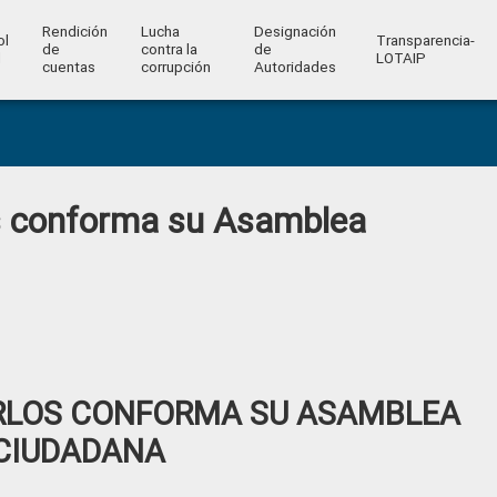
Rendición
Lucha
Designación
ol
Transparencia-
de
contra la
de
l
LOTAIP
cuentas
corrupción
Autoridades
s conforma su Asamblea
RLOS CONFORMA SU ASAMBLEA
CIUDADANA