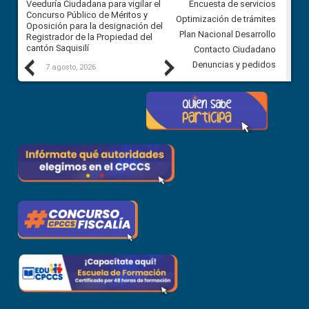
Veeduría Ciudadana para vigilar el
Veeduría Ciudadana para vigila
Encuesta de servicios
Concurso Público de Méritos y
construcción del asfaltado de
Optimización de trámites
Oposición para la designación del
diferentes barrios del sector 
Plan Nacional Desarrollo
Registrador de la Propiedad del
Ballenita del cantón Santa Ele
cantón Saquisilí
Contacto Ciudadano
Previous
Next
Denuncias y pedidos
7 agosto, 2026
7 agosto, 2026