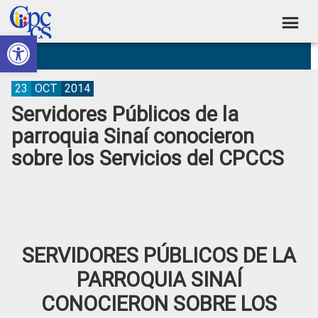
Skip
Skip
Skip
Skip
to
to
to
to
Abrir barra de herramientas
Consejo
primary
main
primary
footer
Construyendo
navigation
content
sidebar
de
Poder
Ciudadano
Participación
23
OCT
2014
Servidores Públicos de la
Ciudadana
parroquia Sinaí conocieron
y
sobre los Servicios del CPCCS
Control
Social
SERVIDORES PÚBLICOS DE LA
PARROQUIA SINAÍ
CONOCIERON SOBRE LOS