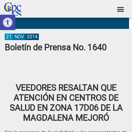
Skip
Skip
Skip
Skip
to
to
to
to
Abrir barra de herramientas
Consejo
primary
main
primary
footer
Construyendo
navigation
content
sidebar
de
Poder
Ciudadano
Participación
21
NOV
2014
Boletín de Prensa No. 1640
Ciudadana
y
Control
Social
VEEDORES RESALTAN QUE
ATENCIÓN EN CENTROS DE
SALUD EN ZONA 17D06 DE LA
MAGDALENA MEJORÓ