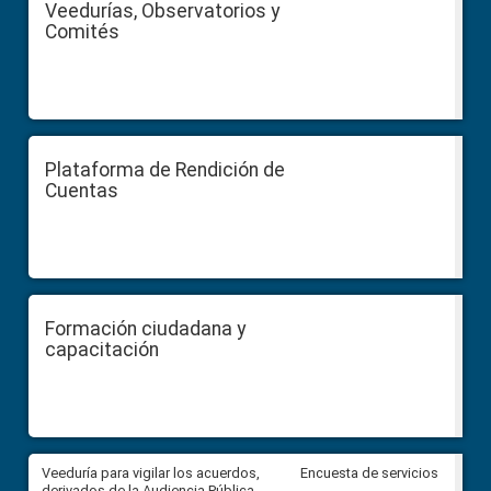
Veedurías, Observatorios y
Comités
Plataforma de Rendición de
Cuentas
Formación ciudadana y
capacitación
Veeduría para vigilar los acuerdos,
CPCCS convoca a Veeduría
Encuesta de servicios
 a
derivados de la Audiencia Pública
Ciudadana para vigilar el conc