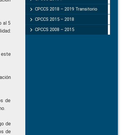
CPCCS 2018 – 2019 Transitorio
CPCCS 2015 – 2018
 al 5
CPCCS 2008 – 2015
idad:
 este
ación
os de
ho.
ego de
os de