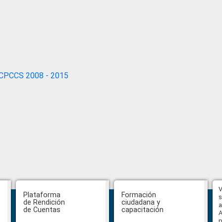
CPCCS 2008 - 2015
Hasta el 31 de julio se podrán
V
Plataforma
Formación
presentar impugnaciones en
s
de Rendición
ciudadana y
contra de los postulantes al
a
de Cuentas
capacitación
concurso para designar Fiscal
A
General
p