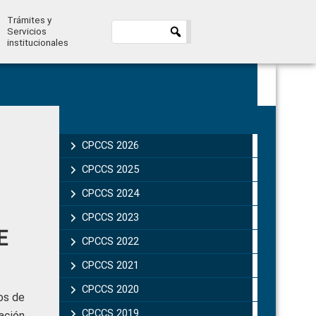
Trámites y
Servicios
institucionales
Primary
Sidebar
CPCCS 2026
CPCCS 2025
CPCCS 2024
CPCCS 2023
E
CPCCS 2022
CPCCS 2021
CPCCS 2020
os de
CPCCS 2019 .
ación