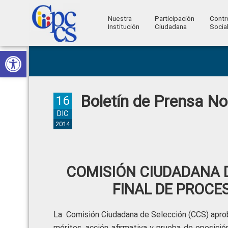
Nuestra
Participación
Contr
Institución
Ciudadana
Socia
Consejo
Abrir barra de herramientas
Skip
Skip
Skip
Skip
Construyendo
to
to
to
to
de
Poder
primary
main
primary
footer
Ciudadano
Participación
navigation
content
sidebar
Boletín de Prensa N
Ciudadana
16
y
DIC
2014
Control
Social
COMISIÓN CIUDADANA 
FINAL DE PROCE
La Comisión Ciudadana de Selección (CCS) aprob
méritos, acción afirmativa y prueba de oposició