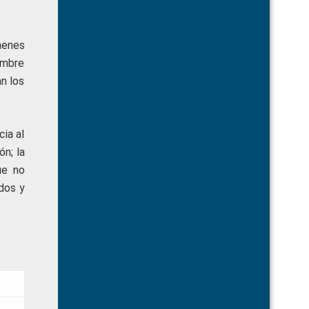
menes
embre
n los
ia al
n; la
ue no
ados y