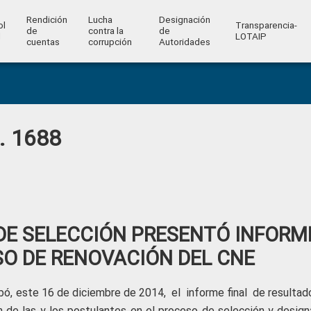
Rendición
Lucha
Designación
ol
Transparencia-
de
contra la
de
l
LOTAIP
cuentas
corrupción
Autoridades
o. 1688
DE SELECCIÓN PRESENTÓ INFORM
SO DE RENOVACIÓN DEL CNE
ó, este 16 de diciembre de 2014, el informe final de resultad
n de las y los postulantes en el proceso de selección y design