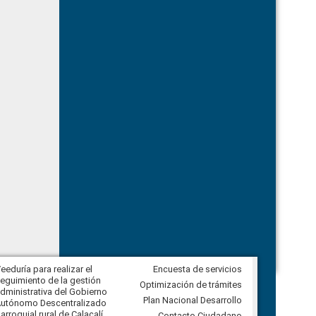
eeduría para realizar el
Encuesta de servicios
Veeduría para vigilar los acuerdos,
eguimiento de la gestión
derivados de la Audiencia Pública
Optimización de trámites
dministrativa del Gobierno
entre el GAD de Ibarra y la
Plan Nacional Desarrollo
utónomo Descentralizado
comunidad Urbina, parroquia la
arroquial rural de Calacalí
Carolina
Contacto Ciudadano