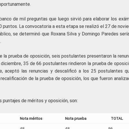
 oportunamente.
banco de mil preguntas que luego sirvió para elaborar los exá
0 puntos. La convocatoria a esta etapa se realizó el 27 de novi
úblico, se determinó que Roxana Silva y Domingo Paredes sería
.
 la prueba de oposición, seis postulantes presentaron la renunc
diciembre, 35 de 66 postulantes rindieron la prueba de oposició
, aceptó las renuncias y descalificó a los 25 postulantes q
 recalificación de la prueba de oposición, los que fueron analiz
s puntajes de méritos y oposición, son:
Nota méritos
Nota prueba
TOTAL
48
48
96