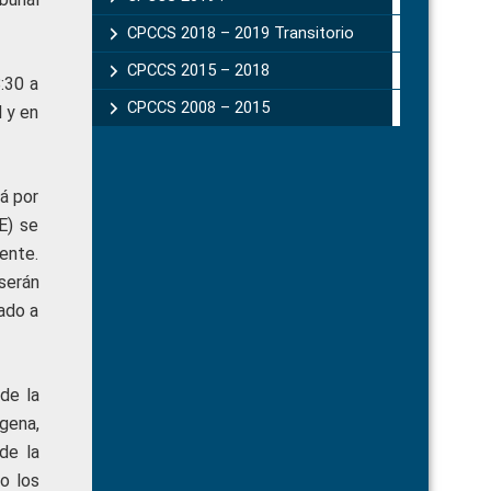
CPCCS 2018 – 2019 Transitorio
CPCCS 2015 – 2018
:30 a
CPCCS 2008 – 2015
l y en
rá por
E) se
ente.
serán
ado a
de la
ígena,
de la
o los