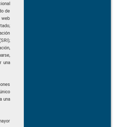
cional
ado de
o web
stado;
ación
(SRI);
ción,
narse,
r una
iones
único
a una
mayor