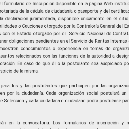
 el formulario de Inscripción disponible en la página Web institu
 notariada de la cédula de ciudadanía o pasaporte y del certific
la declaración juramentada, disponible únicamente en el siti
abilidades o Cauciones otorgado por la Contraloría General del E
os con el Estado otorgado por el Servicio Nacional de Contrat
tener obligaciones pendientes en el Servicio de Rentas Internas 
muestren conocimientos o experiencia en temas de organiza
 asuntos relacionados con las funciones de la autoridad a desig
oración. En caso de que él o la postulante sea auspiciado po
uspicio de la misma.
 para los y las postulantes que participen por las organizac
en por la ciudadanía. Cada organización social postulará un 
e Selección y cada ciudadana o ciudadano podrá postularse par
án en la convocatoria. Los formularios de inscripción y 