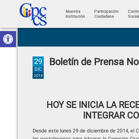
Nuestra
Participación
Contr
Institución
Ciudadana
Socia
Consejo
Abrir barra de herramientas
Skip
Skip
Skip
Skip
Construyendo
to
to
to
to
de
Poder
primary
main
primary
footer
Ciudadano
Participación
navigation
content
sidebar
Boletín de Prensa N
Ciudadana
29
y
DIC
2014
Control
Social
HOY SE INICIA LA RE
INTEGRAR CO
Desde este lunes 29 de diciembre de 2014, el C
las postulaciones para integrar la Comisión Ci