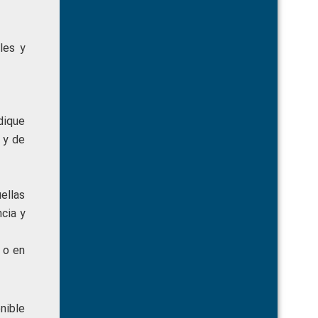
les y
dique
 y de
ellas
cia y
 o en
onible