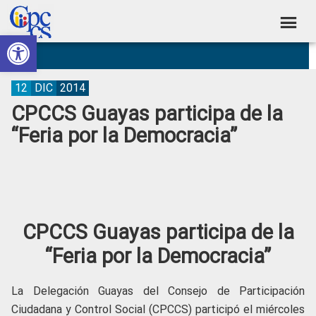
Skip
Skip
Skip
Skip
to
to
to
to
Abrir barra de herramientas
Consejo
primary
main
primary
footer
Construyendo
navigation
content
sidebar
de
Poder
Ciudadano
Participación
12
DIC
2014
CPCCS Guayas participa de la
Ciudadana
“Feria por la Democracia”
y
Control
Social
CPCCS Guayas participa de la
“Feria por la Democracia”
La Delegación Guayas del Consejo de Participación
Ciudadana y Control Social (CPCCS) participó el miércoles