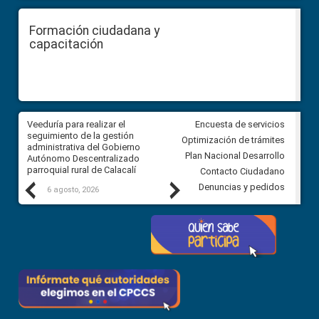
Formación ciudadana y
capacitación
Veeduría para realizar el
Veeduría para vigilar los acue
Encuesta de servicios
ra
seguimiento de la gestión
derivados de la Audiencia Púb
Optimización de trámites
ara
administrativa del Gobierno
entre el GAD de Ibarra y la
Plan Nacional Desarrollo
Autónomo Descentralizado
comunidad Urbina, parroquia l
parroquial rural de Calacalí
Carolina
Contacto Ciudadano
Previous
Next
Denuncias y pedidos
6 agosto, 2026
5 agosto, 2026