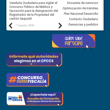
Veeduría Ciudadana para vigilar el
Veeduría Ciudadana para vigila
Encuesta de servicios
Concurso Público de Méritos y
construcción del asfaltado de
Optimización de trámites
Oposición para la designación del
diferentes barrios del sector 
Plan Nacional Desarrollo
Registrador de la Propiedad del
Ballenita del cantón Santa Ele
cantón Saquisilí
Contacto Ciudadano
Previous
Next
Denuncias y pedidos
7 agosto, 2026
7 agosto, 2026