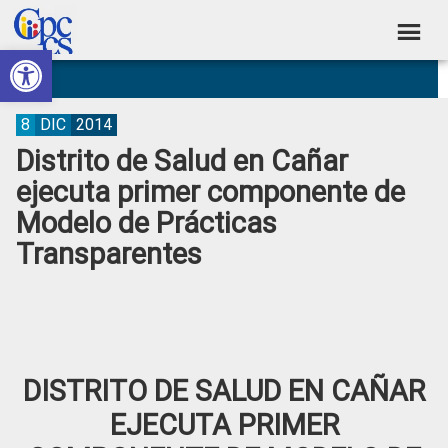
Skip
Skip
Skip
Skip
to
to
to
to
Abrir barra de herramientas
Consejo
primary
main
primary
footer
Construyendo
navigation
content
sidebar
de
Poder
Ciudadano
Participación
8
DIC
2014
Distrito de Salud en Cañar
Ciudadana
ejecuta primer componente de
y
Modelo de Prácticas
Control
Transparentes
Social
DISTRITO DE SALUD EN CAÑAR
EJECUTA PRIMER