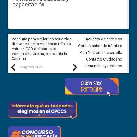
capacitación
Veeduría para vigilar los acuerdos,
CPCCS convoca a Veeduría
Encuesta de servicios
 a
derivados de la Audiencia Pública
Ciudadana para vigilar el conc
Optimización de trámites
ión
entre el GAD de Ibarra y la
en la Universidad de Cuenca
Plan Nacional Desarrollo
comunidad Urbina, parroquia la
Carolina
Contacto Ciudadano
Previous
Next
Denuncias y pedidos
5 agosto, 2026
5 agosto, 2026