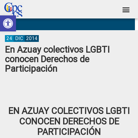
Skip
Skip
Skip
Skip
to
to
to
to
Abrir barra de herramientas
Consejo
primary
main
primary
footer
Construyendo
navigation
content
sidebar
de
Poder
Ciudadano
Participación
24
DIC
2014
En Azuay colectivos LGBTI
Ciudadana
conocen Derechos de
y
Participación
Control
Social
EN AZUAY COLECTIVOS LGBTI
CONOCEN DERECHOS DE
PARTICIPACIÓN