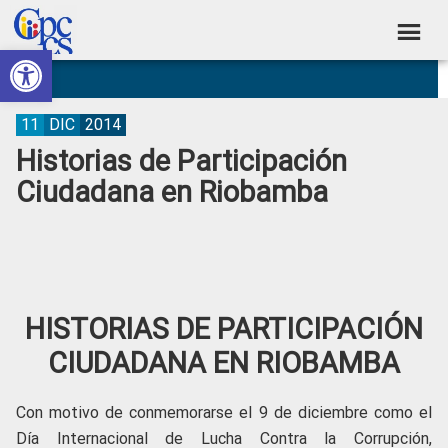
Skip
Skip
Skip
Skip
to
to
to
to
Abrir barra de herramientas
Consejo
primary
main
primary
footer
Construyendo
navigation
content
sidebar
de
Poder
Ciudadano
Participación
11
DIC
2014
Historias de Participación
Ciudadana
Ciudadana en Riobamba
y
Control
Social
HISTORIAS DE PARTICIPACIÓN
CIUDADANA EN RIOBAMBA
Con motivo de conmemorarse el 9 de diciembre como el
Día Internacional de Lucha Contra la Corrupción,