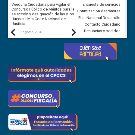
a
Veeduría Ciudadana para vigilar el
Veeduría para realizar el
Encuesta de servicios
ón
Concurso Público de Méritos para la
seguimiento de la gestión
Optimización de trámites
selección y designación de las y los
administrativa del Gobierno
Plan Nacional Desarrollo
Jueces de la Corte Nacional de
Autónomo Descentralizado
Justicia
parroquial rural de Calacalí
Contacto Ciudadano
Previous
Next
Denuncias y pedidos
7 agosto, 2026
6 agosto, 2026