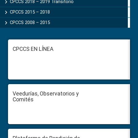
CPCCS 2018 – 2019 Transitorio
CPCCS 2015 – 2018
CPCCS 2008 – 2015
Footer
CPCCS EN LÍNEA
Veedurías, Observatorios y
Comités