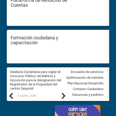
Plataforma de Rendición de
Cuentas
Formación ciudadana y
capacitación
Veeduría Ciudadana para vigilar el
Veeduría Ciudadana para vigila
Encuesta de servicios
Concurso Público de Méritos y
construcción del asfaltado de
Optimización de trámites
Oposición para la designación del
diferentes barrios del sector 
Plan Nacional Desarrollo
Registrador de la Propiedad del
Ballenita del cantón Santa Ele
cantón Saquisilí
Contacto Ciudadano
Previous
Next
Denuncias y pedidos
7 agosto, 2026
7 agosto, 2026