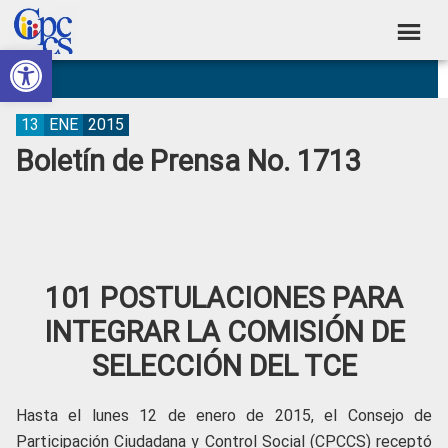
Skip
Skip
Skip
Skip
to
to
to
to
Abrir barra de herramientas
Consejo
primary
main
primary
footer
Construyendo
navigation
content
sidebar
de
Poder
Ciudadano
Participación
13
ENE
2015
Boletín de Prensa No. 1713
Ciudadana
y
Control
Social
101 POSTULACIONES PARA
INTEGRAR LA COMISIÓN DE
SELECCIÓN DEL TCE
Hasta el lunes 12 de enero de 2015, el Consejo de
Participación Ciudadana y Control Social (CPCCS) receptó