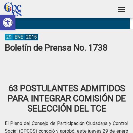
Skip
Skip
Skip
Skip
to
to
to
to
Abrir barra de herramientas
Consejo
primary
main
primary
footer
Construyendo
navigation
content
sidebar
de
Poder
Ciudadano
Participación
29
ENE
2015
Boletín de Prensa No. 1738
Ciudadana
y
Control
Social
63 POSTULANTES ADMITIDOS
PARA INTEGRAR COMISIÓN DE
SELECCIÓN DEL TCE
El Pleno del Consejo de Participación Ciudadana y Control
Social (CPCCS) conoció y aprobó, este jueves 29 de enero