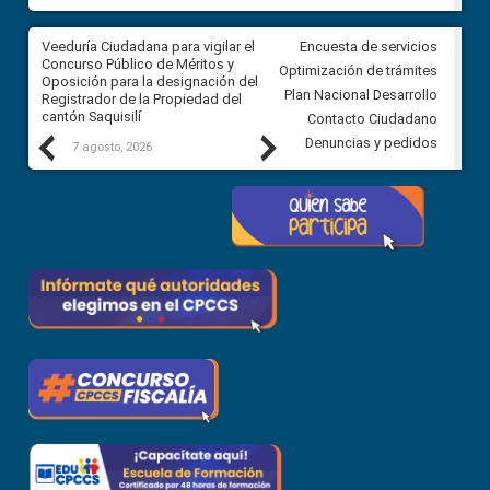
Veeduría Ciudadana para vigilar el
Veeduría Ciudadana para vigila
Encuesta de servicios
Concurso Público de Méritos y
construcción del asfaltado de
Optimización de trámites
Oposición para la designación del
diferentes barrios del sector 
Plan Nacional Desarrollo
Registrador de la Propiedad del
Ballenita del cantón Santa Ele
cantón Saquisilí
Contacto Ciudadano
Previous
Next
Denuncias y pedidos
7 agosto, 2026
7 agosto, 2026