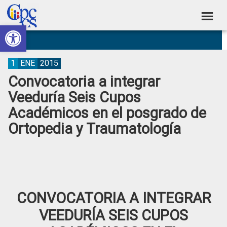
Skip
Skip
Skip
Skip
to
to
to
to
Abrir barra de herramientas
Consejo
primary
main
primary
footer
Construyendo
navigation
content
sidebar
de
Poder
Ciudadano
Participación
1
ENE
2015
Convocatoria a integrar
Ciudadana
Veeduría Seis Cupos
y
Académicos en el posgrado de
Control
Ortopedia y Traumatología
Social
CONVOCATORIA A INTEGRAR
VEEDURÍA SEIS CUPOS