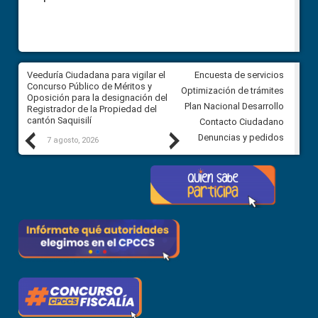
Veeduría Ciudadana para vigilar el
Veeduría Ciudadana para vigila
Encuesta de servicios
Concurso Público de Méritos y
construcción del asfaltado de
Optimización de trámites
Oposición para la designación del
diferentes barrios del sector 
Plan Nacional Desarrollo
Registrador de la Propiedad del
Ballenita del cantón Santa Ele
cantón Saquisilí
Contacto Ciudadano
Previous
Next
Denuncias y pedidos
7 agosto, 2026
7 agosto, 2026