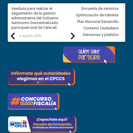
Veeduría para realizar el
Veeduría para vigilar los acue
Encuesta de servicios
ra
seguimiento de la gestión
derivados de la Audiencia Púb
Optimización de trámites
ara
administrativa del Gobierno
entre el GAD de Ibarra y la
Plan Nacional Desarrollo
Autónomo Descentralizado
comunidad Urbina, parroquia l
parroquial rural de Calacalí
Carolina
Contacto Ciudadano
Previous
Next
Denuncias y pedidos
6 agosto, 2026
5 agosto, 2026