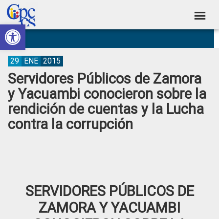
Skip
Skip
Skip
Skip
to
to
to
to
Abrir barra de herramientas
Consejo
primary
main
primary
footer
Construyendo
navigation
content
sidebar
de
Poder
Ciudadano
Participación
29
ENE
2015
Servidores Públicos de Zamora
Ciudadana
y Yacuambi conocieron sobre la
y
rendición de cuentas y la Lucha
Control
contra la corrupción
Social
SERVIDORES PÚBLICOS DE
ZAMORA Y YACUAMBI