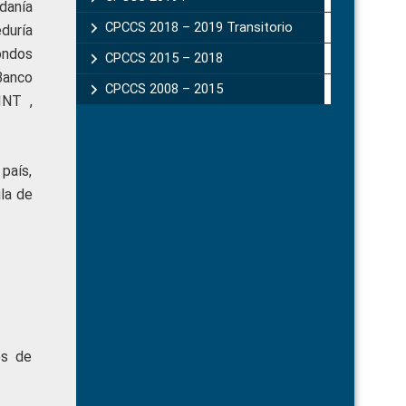
danía
CPCCS 2018 – 2019 Transitorio
duría
ondos
CPCCS 2015 – 2018
Banco
CPCCS 2008 – 2015
INT ,
país,
la de
os de