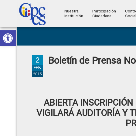
Nuestra
Participación
Contr
Institución
Ciudadana
Socia
Consejo
Abrir barra de herramientas
Skip
Skip
Skip
Skip
Construyendo
to
to
to
to
de
Poder
primary
main
primary
footer
Ciudadano
Participación
navigation
content
sidebar
Boletín de Prensa N
Ciudadana
2
y
FEB
2015
Control
Social
ABIERTA INSCRIPCIÓN
VIGILARÁ AUDITORÍA Y
PR