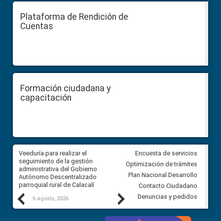
Plataforma de Rendición de
Cuentas
Formación ciudadana y
capacitación
Veeduría para realizar el
Veeduría para vigilar los acue
Encuesta de servicios
ra
seguimiento de la gestión
derivados de la Audiencia Púb
Optimización de trámites
ara
administrativa del Gobierno
entre el GAD de Ibarra y la
Plan Nacional Desarrollo
Autónomo Descentralizado
comunidad Urbina, parroquia l
parroquial rural de Calacalí
Carolina
Contacto Ciudadano
Previous
Next
Denuncias y pedidos
6 agosto, 2026
5 agosto, 2026