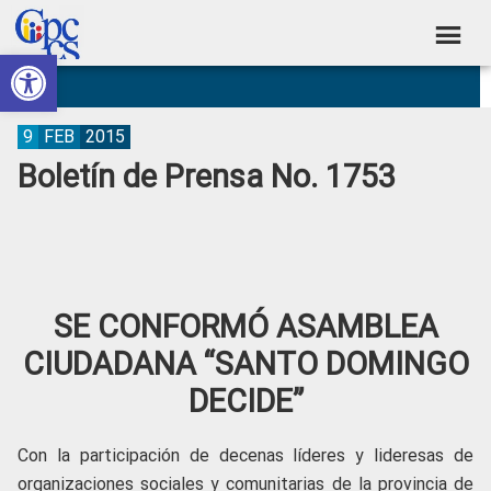
Skip
Skip
Skip
Skip
to
to
to
to
Abrir barra de herramientas
Consejo
primary
main
primary
footer
Construyendo
navigation
content
sidebar
de
Poder
Ciudadano
Participación
9
FEB
2015
Boletín de Prensa No. 1753
Ciudadana
y
Control
Social
SE CONFORMÓ ASAMBLEA
CIUDADANA “SANTO DOMINGO
DECIDE”
Con la participación de decenas líderes y lideresas de
organizaciones sociales y comunitarias de la provincia de