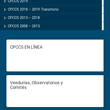
CPCCS 2019 .
CPCCS 2018 – 2019 Transitorio
CPCCS 2015 – 2018
CPCCS 2008 – 2015
Footer
CPCCS EN LÍNEA
Veedurías, Observatorios y
Comités