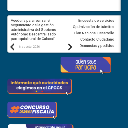
Veeduría para realizar el
Veeduría para vigilar los acue
Encuesta de servicios
ra
seguimiento de la gestión
derivados de la Audiencia Púb
Optimización de trámites
ara
administrativa del Gobierno
entre el GAD de Ibarra y la
Plan Nacional Desarrollo
Autónomo Descentralizado
comunidad Urbina, parroquia l
parroquial rural de Calacalí
Carolina
Contacto Ciudadano
Previous
Next
Denuncias y pedidos
6 agosto, 2026
5 agosto, 2026