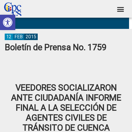
Skip
Skip
Skip
Skip
to
to
to
to
Abrir barra de herramientas
Consejo
primary
main
primary
footer
Construyendo
navigation
content
sidebar
de
Poder
Ciudadano
Participación
12
FEB
2015
Boletín de Prensa No. 1759
Ciudadana
y
Control
Social
VEEDORES SOCIALIZARON
ANTE CIUDADANÍA INFORME
FINAL A LA SELECCIÓN DE
AGENTES CIVILES DE
TRÁNSITO DE CUENCA