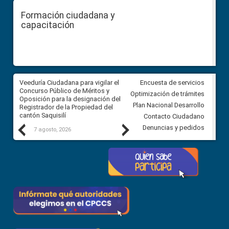
Formación ciudadana y
capacitación
Veeduría Ciudadana para vigilar el
Veeduría Ciudadana para vigila
Encuesta de servicios
Concurso Público de Méritos y
construcción del asfaltado de
Optimización de trámites
Oposición para la designación del
diferentes barrios del sector 
Plan Nacional Desarrollo
Registrador de la Propiedad del
Ballenita del cantón Santa Ele
cantón Saquisilí
Contacto Ciudadano
Previous
Next
Denuncias y pedidos
7 agosto, 2026
7 agosto, 2026