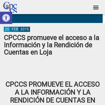
Skip
Skip
Skip
Skip
to
to
to
to
Abrir barra de herramientas
Consejo
primary
main
primary
footer
Construyendo
navigation
content
sidebar
de
Poder
Ciudadano
Participación
20
FEB
2015
CPCCS promueve el acceso a la
Ciudadana
Información y la Rendición de
y
Cuentas en Loja
Control
Social
CPCCS PROMUEVE EL ACCESO
A LA INFORMACIÓN Y LA
RENDICIÓN DE CUENTAS EN