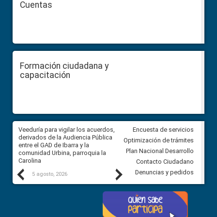
Cuentas
Formación ciudadana y
capacitación
Veeduría para vigilar los acuerdos,
CPCCS convoca a Veeduría
Encuesta de servicios
 a
derivados de la Audiencia Pública
Ciudadana para vigilar el conc
Optimización de trámites
ión
entre el GAD de Ibarra y la
en la Universidad de Cuenca
Plan Nacional Desarrollo
comunidad Urbina, parroquia la
Carolina
Contacto Ciudadano
Previous
Next
Denuncias y pedidos
5 agosto, 2026
5 agosto, 2026