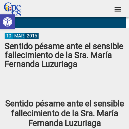
Skip
Skip
Skip
Skip
to
to
to
to
Abrir barra de herramientas
Consejo
primary
main
primary
footer
Construyendo
navigation
content
sidebar
de
Poder
Ciudadano
Participación
10
MAR
2015
Sentido pésame ante el sensible
Ciudadana
fallecimiento de la Sra. María
y
Fernanda Luzuriaga
Control
Social
Sentido pésame ante el sensible
fallecimiento de la Sra. María
Fernanda Luzuriaga