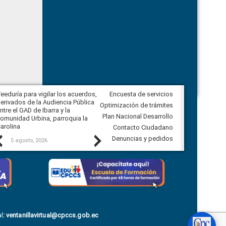
eeduría para vigilar los acuerdos,
Encuesta de servicios
CPCCS convoca a Veeduría
erivados de la Audiencia Pública
Ciudadana para vigilar el concurso
Optimización de trámites
ntre el GAD de Ibarra y la
en la Universidad de Cuenca
Plan Nacional Desarrollo
omunidad Urbina, parroquia la
arolina
Contacto Ciudadano
Previous
Next
Denuncias y pedidos
5 agosto, 2026
5 agosto, 2026
l
:
ventanillavirtual@cpccs.gob.ec