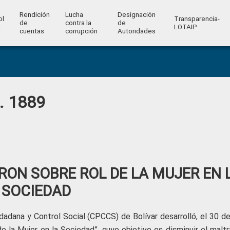
Rendición
Lucha
Designación
ol
Transparencia-
de
contra la
de
l
LOTAIP
cuentas
corrupción
Autoridades
o. 1889
ON SOBRE ROL DE LA MUJER EN 
SOCIEDAD
adana y Control Social (CPCCS) de Bolívar desarrolló, el 30 de 
de la Mujer en la Sociedad”, cuyo objetivo es disminuir el malt