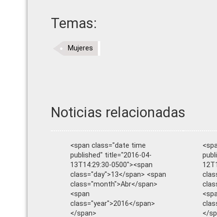
Temas:
Mujeres
Noticias relacionadas
<span class="date time
<spa
published" title="2016-04-
publ
13T14:29:30-0500"><span
12T1
class="day">13</span> <span
clas
class="month">Abr</span>
clas
<span
<sp
class="year">2016</span>
clas
</span>
</s