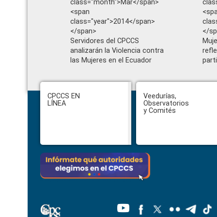
class="month">Mar</span>
clas
<span
<sp
class="year">2014</span>
clas
</span>
</s
Servidores del CPCCS
Muje
analizarán la Violencia contra
refl
las Mujeres en el Ecuador
part
Footer
CPCCS EN
Veedurías,
LÍNEA
Observatorios
y Comités