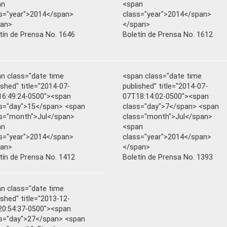
an
<span
s="year">2014</span>
class="year">2014</span>
pan>
</span>
tín de Prensa No. 1646
Boletín de Prensa No. 1612
n class="date time
<span class="date time
ished" title="2014-07-
published" title="2014-07-
6:49:24-0500"><span
07T18:14:02-0500"><span
s="day">15</span> <span
class="day">7</span> <span
s="month">Jul</span>
class="month">Jul</span>
an
<span
s="year">2014</span>
class="year">2014</span>
pan>
</span>
tín de Prensa No. 1412
Boletín de Prensa No. 1393
n class="date time
ished" title="2013-12-
0:54:37-0500"><span
s="day">27</span> <span