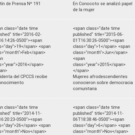
tín de Prensa Nº 191
En Conocoto se analizó papel
de la mujer
n class="date time
<span class="date time
ished" title="2016-02-
published" title="2015-06-
6:14:26-0500"><span
01T16:30:26-0500"><span
s="day">19</span> <span
class="day">1</span> <span
s="month">Feb</span>
class="month">Jun</span>
an
<span
s="year">2016</span>
class="year">2015</span>
pan>
</span>
identa del CPCCS recibe
Mujeres afrodescendientes
onocimiento
conocieron sobre democracia
comunitaria
n class="date time
<span class="date time
ished" title="2014-11-
published" title="2014-11-
6:20:23-0500"><span
06T18:38:46-0500"><span
s="day">26</span> <span
class="day">6</span> <span
ss="month">Nov</span>
class="month">Nov</span>