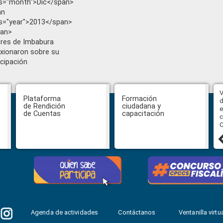
s="month">Dic</span>
an
s="year">2013</span>
pan>
res de Imbabura
exionaron sobre su
icipación
Abiertas impugnaciones a los
V
Plataforma
Formación
delegados de la Función Judicial a
d
de Rendición
ciudadana y
la Comisión Ciudadana de
e
de Cuentas
capacitación
Selección para la designación de
c
Fiscal General del Estado
C
24 julio, 2026
Agenda de actividades
Contáctanos
Ventanilla virtua