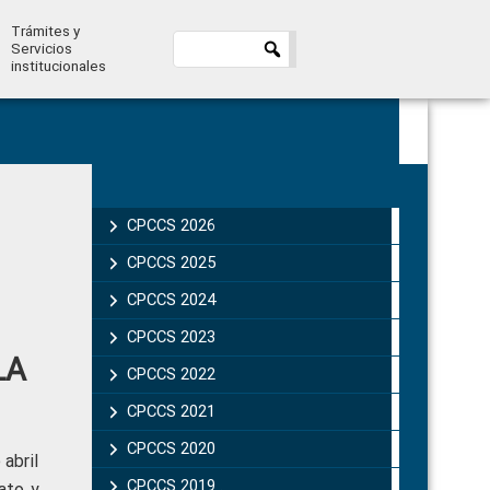
Trámites y
Servicios
institucionales
Primary
Sidebar
CPCCS 2026
CPCCS 2025
CPCCS 2024
CPCCS 2023
LA
CPCCS 2022
CPCCS 2021
CPCCS 2020
abril
CPCCS 2019 .
rato y