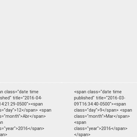
n class="date time
<span class="date time
ished" title="2016-04-
published" title="2016-03-
4:21:29-0500"><span
09T16:34:40-0500"><span
s="day">12</span> <span
class="day">9</span> <span
s="month">Abr</span>
class="month">Mar</span>
an
<span
s="year">2016</span>
class="year">2016</span>
pan>
</span>