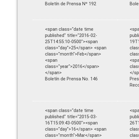
Boletín de Prensa Nº 192
Bole
<span class="date time
<spa
published" title="2016-02-
publ
25T14:55:10-0500"><span
19T1
class="day">25</span> <span
clas
class="month">Feb</span>
clas
<span
<sp
class="year">2016</span>
clas
</span>
</s
Boletín de Prensa No. 146
Pres
Rec
<span class="date time
<spa
published" title="2015-03-
publ
16T15:09:43-0500"><span
26T1
class="day">16</span> <span
clas
class="month">Mar</span>
cla