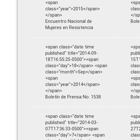
<span
<sp
class="year">2015</span>
clas
</span>
</s
Encuentro Nacional de
Bole
Mujeres en Resistencia
<span class="date time
<spa
published" title="2014-09-
publ
18T16:55:25-0500"><span
15T1
class="day">18</span> <span
clas
class="month">Sep</span>
clas
<span
<sp
class="year">2014</span>
clas
</span>
</s
Boletín de Prensa No. 1538
Bole
<span class="date time
<spa
published" title="2014-03-
publ
07T17:36:33-0500"><span
27T2
class="day">7</span> <span
clas