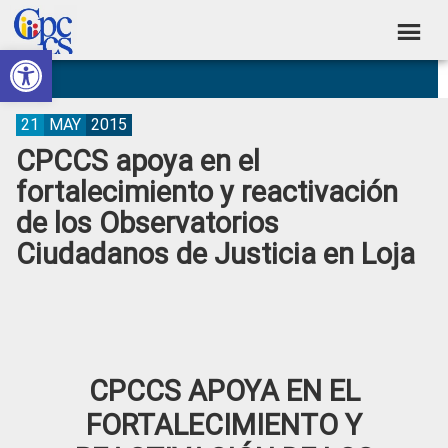
Skip
Skip
Skip
Skip
to
to
to
to
Abrir barra de herramientas
Consejo
primary
main
primary
footer
Construyendo
navigation
content
sidebar
de
Poder
Ciudadano
Participación
21
MAY
2015
CPCCS apoya en el
Ciudadana
fortalecimiento y reactivación
y
de los Observatorios
Control
Ciudadanos de Justicia en Loja
Social
CPCCS APOYA EN EL
FORTALECIMIENTO Y