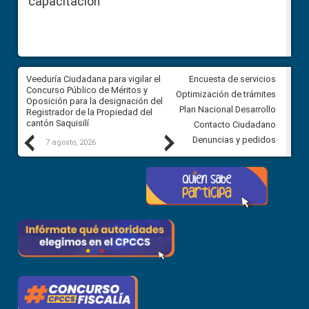
capacitación
Veeduría Ciudadana para vigilar el
Veeduría Ciudadana para vigila
Encuesta de servicios
Concurso Público de Méritos y
construcción del asfaltado de
Optimización de trámites
Oposición para la designación del
diferentes barrios del sector 
Plan Nacional Desarrollo
Registrador de la Propiedad del
Ballenita del cantón Santa Ele
cantón Saquisilí
Contacto Ciudadano
Previous
Next
Denuncias y pedidos
7 agosto, 2026
7 agosto, 2026