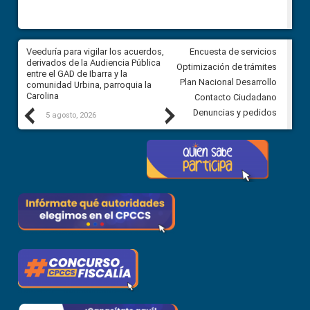
Veeduría para vigilar los acuerdos,
CPCCS convoca a Veeduría
Encuesta de servicios
 a
derivados de la Audiencia Pública
Ciudadana para vigilar el conc
Optimización de trámites
ión
entre el GAD de Ibarra y la
en la Universidad de Cuenca
Plan Nacional Desarrollo
comunidad Urbina, parroquia la
Carolina
Contacto Ciudadano
Previous
Next
Denuncias y pedidos
5 agosto, 2026
5 agosto, 2026