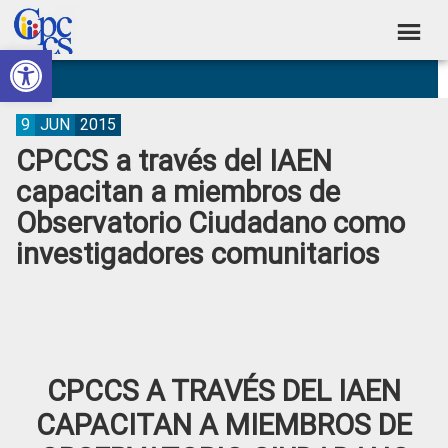
Skip
Skip
Skip
Skip
to
to
to
to
Abrir barra de herramientas
Consejo
primary
main
primary
footer
Construyendo
navigation
content
sidebar
de
Poder
Ciudadano
Participación
9
JUN
2015
CPCCS a través del IAEN
Ciudadana
capacitan a miembros de
y
Observatorio Ciudadano como
Control
investigadores comunitarios
Social
CPCCS A TRAVÉS DEL IAEN
CAPACITAN A MIEMBROS DE