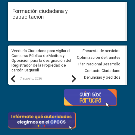
Formación ciudadana y
capacitación
Veeduría Ciudadana para vigilar el
Veeduría Ciudadana para vigila
Encuesta de servicios
Concurso Público de Méritos y
construcción del asfaltado de
Optimización de trámites
Oposición para la designación del
diferentes barrios del sector 
Plan Nacional Desarrollo
Registrador de la Propiedad del
Ballenita del cantón Santa Ele
cantón Saquisilí
Contacto Ciudadano
Previous
Next
Denuncias y pedidos
7 agosto, 2026
7 agosto, 2026