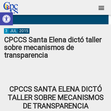
Skip
Skip
Skip
Skip
to
to
to
to
Abrir barra de herramientas
Consejo
primary
main
primary
footer
Construyendo
navigation
content
sidebar
de
Poder
Ciudadano
Participación
3
JUL
2015
CPCCS Santa Elena dictó taller
Ciudadana
sobre mecanismos de
y
transparencia
Control
Social
CPCCS SANTA ELENA DICTÓ
TALLER SOBRE MECANISMOS
DE TRANSPARENCIA